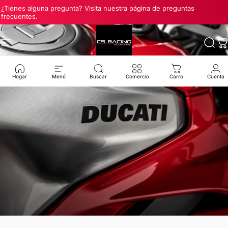
Ir directamente al contenido
diapositivas pausa
¿Tienes alguna pregunta? Visita nuestra página de preguntas
frecuentes.
Navegación
CS Racing Exhaust
Busc
C
Hogar
Menú
Buscar
Comercio
Carro
Cuenta