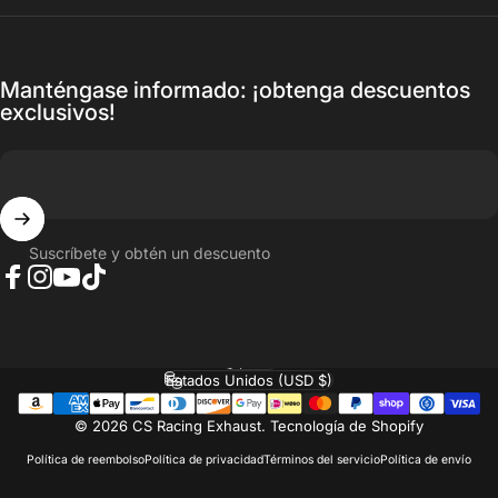
Manténgase informado: ¡obtenga descuentos
exclusivos!
Suscríbete y obtén un descuento
Facebook
Instagram
YouTube
TikTok
Español
Idioma
Estados Unidos (USD $)
País/región
© 2026 CS Racing Exhaust.
Tecnología de Shopify
Política de reembolso
Política de privacidad
Términos del servicio
Política de envío