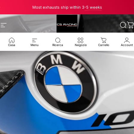
Vai direttamente ai contenuti
Metti in pausa presentazione
Most exhausts ship within 3
-5 weeks
Navigazione del sito
CS Racing Exhaust
Cerc
C
Casa
Menu
Ricerca
Negozio
Carrello
Account