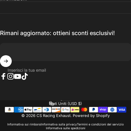
Rimani aggiornato: ottieni sconti esclusivi!
Inserisci la tua email
Facebook
Instagram
YouTube
TikTok
Italiano
Lingua
Stati Uniti (USD $)
Paese/Area geografica
© 2026 CS Racing Exhaust.
Powered by Shopify
Informativa sui rimborsi
Informativa sulla privacy
Termini e condizioni del servizio
Informativa sulle spedizioni