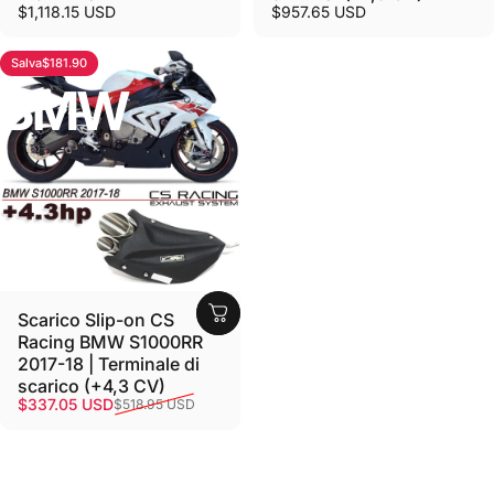
$1,118.15 USD
$957.65 USD
Salva
$181.90
3.0
BMW
Scarico Slip-on CS
Racing BMW S1000RR
2017-18 | Terminale di
scarico (+4,3 CV)
Prezzo scontato
Prezzo di listino
$337.05 USD
$518.95 USD