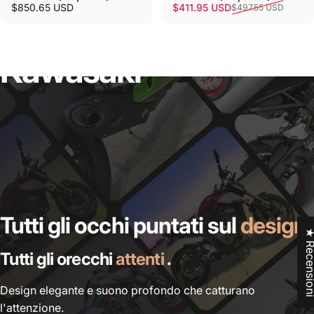
Prezzo scontato
Prezzo di listino
$850.65 USD
$411.95 USD
$497.55 USD
Kawasaki
Tutti gli occhi puntati sul
design
★ Recensi
Tutti gli orecchi
attenti
.
Design elegante e suono profondo che catturano
l'attenzione.