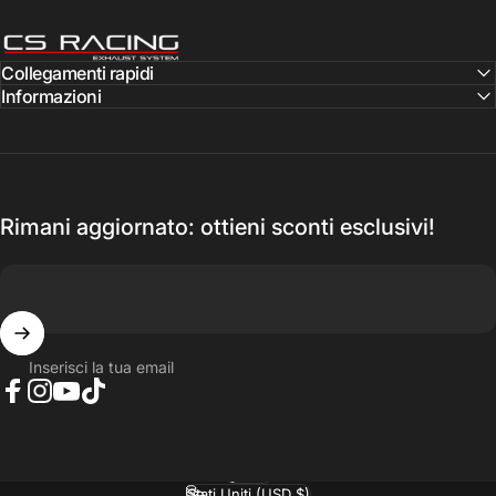
CS Racing Exhaust
Collegamenti rapidi
Informazioni
Rimani aggiornato: ottieni sconti esclusivi!
Inserisci la tua email
Facebook
Instagram
YouTube
TikTok
Italiano
Lingua
Stati Uniti (USD $)