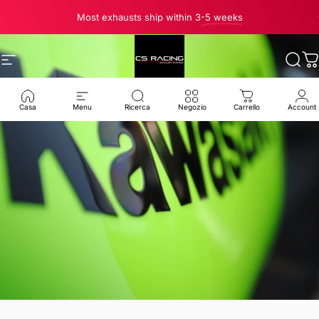
Vai direttamente ai contenuti
Metti in pausa presentazione
Most exhausts ship within 3
-5 weeks
Navigazione del sito
CS Racing Exhaust
Cerc
C
Casa
Menu
Ricerca
Negozio
Carrello
Account