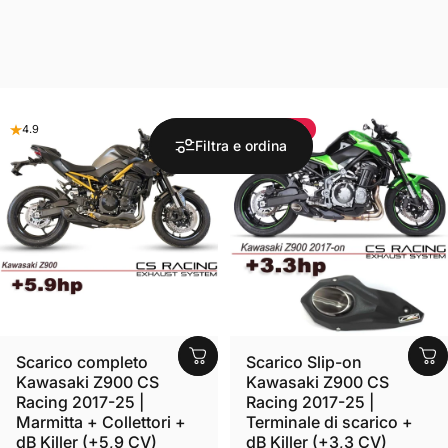
Salva
$85.60
4.9
4.8
Filtra e ordina
Scarico completo
Scarico Slip-on
Kawasaki Z900 CS
Kawasaki Z900 CS
Racing 2017-25 |
Racing 2017-25 |
Marmitta + Collettori +
Terminale di scarico +
dB Killer (+5,9 CV)
dB Killer (+3,3 CV)